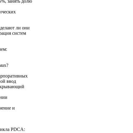
5%, занять долю
енческих
 делают ли они
грация систем
ием:
емах?
корпоративных
ной ввод
 открывающий
ении
учение и
 цикла PDCA: