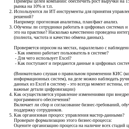
Примеры целей компании: обеспечить рост выручки на 1
рынка на 10% и т.п.
Используются ли ИТ-инструменты для принятия управл
решений?
Например: прогнозная аналитика, план/факт анализ.
Обучены ли сотрудники работать в цифровых системах и
это на практике? Насколько качественно проведена инте
(полнота, частота и качество обмена данных).
Проверяется опросом на местах, параллельно с наблюден
- Как именно работает пользователь в системе?
- Для чего использует Excel?
- Как поступают и передаются данные в цифровых сист
(Внимательно слушая о правильном применении КИС (
информационных систем), на деле можно наблюдать руч
данных из Excel в систему - это всегда момент истины,
важные детали цифровизации)
Как осуществляется управление изменениями при внедр
программного обеспечения?
Включает ли сбор и согласование бизнес-требований, об
поддержку сотрудников.
Как организован процесс управления мастер-данными?
Проверьте формализацию этого бизнес-процесса:
Оцените организацию процесса на наличие всех стадий