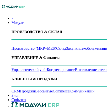
×
Модули
ПРОИЗВОДСТВО
& СКЛАД
Производство (MRP+MES)
Склад
Закупки
Техобслуживани
УПРАВЛЕНИЕ
& Финансы
Управленческий учёт
Бюджетирование
Выставление счето
КЛИЕНТЫ
& ПРОДАЖИ
CRM
Продажи
Вебсайты
eCommerce
Коммуникации
Блог
События