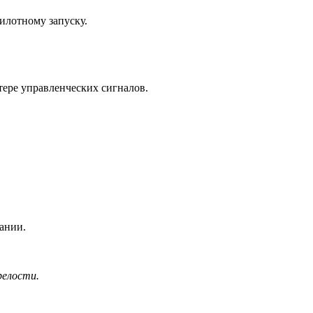
пилотному запуску.
тере управленческих сигналов.
ании.
релости.