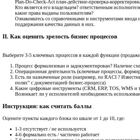
Plan-Do-Check-Act план-действие-проверка-корректировк
Кто является его владельцем? ответственным исполните
какие права выданы пользователям?
Ознакомьтесь со справочниками и инструментами ввода 
поддержания качества данных в них.
I
I. Как оценить зрелость бизнес процессов
Выберите 3-5 ключевых процессов в каждой функции (продажи, 
Процесс формализован и задокументирован? Наличие схе
Операционная деятельность (ключевые процессы, формир
Есть ли назначенные роли (например, по RACI ? Известн
поляхˮ с документацией бизнес-процесса)
Какие цифровые инструменты (CRM, ERP, TOS, WMS и т.п.
Возникает ли у исполнителей необходимость использования 
Инструкция: как считать баллы
Оцените пункты каждого блока по шкале от 1 до 10, где:
1-3 отсутствует / не используется
4-6 формально есть / частично работает