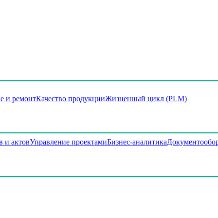
е и ремонт
Качество продукции
Жизненный цикл (PLM)
в и актов
Управление проектами
Бизнес-аналитика
Документообо