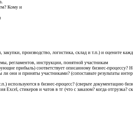
а.
лем? Кому и
и
закупки, производство, логистика, склад и т.п.) и оцените каж
мы, регламентов, инструкции, понятной участникам
ующие прибыль) соответствует описанному бизнес-процессу? Н
ы ли они и приняты участниками? (сопоставьте результаты инт
) используются в бизнес-процесс? (сверьте документацию бизне
Excel, стикеров и чатов в тг (что с заказом? когда отгрузка? ск