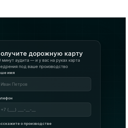
олучите дорожную карту
 минут аудита — и у вас на руках карта
недрения под ваше производство
аше имя
елефон
асскажите о производстве