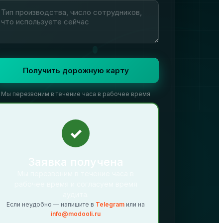
Получить дорожную карту
Мы перезвоним в течение часа в рабочее время
✓
Заявка получена
Мы перезвоним в течение часа в
рабочее время и согласуем время
аудита.
Если неудобно — напишите в
Telegram
или на
info@modooli.ru