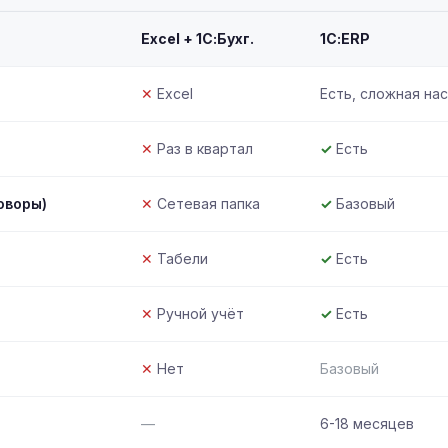
Excel + 1С:Бухг.
1С:ERP
✕
Excel
Есть, сложная на
✕
Раз в квартал
✓
Есть
оворы)
✕
Сетевая папка
✓
Базовый
✕
Табели
✓
Есть
✕
Ручной учёт
✓
Есть
✕
Нет
Базовый
—
6-18 месяцев