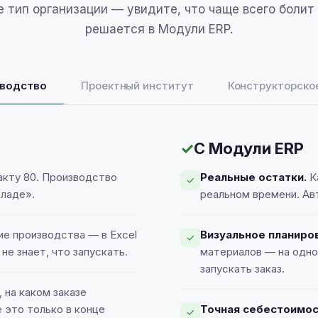
 тип организации — увидите, что чаще всего болит 
решается в Модули ERP.
водство
Проектный институт
Конструкторско
✓
С Модули ERP
акту 80. Производство
Реальные остатки.
К
✓
кладе».
реальном времени. Ав
е производства — в Excel
Визуальное планиро
✓
не знает, что запускать.
материалов — на одно
, переписка с клиентом прямо в карточке.
запускать заказ.
 на каком заказе
е это только в конце
Точная себестоимос
✓