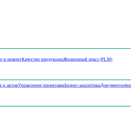
е и ремонт
Качество продукции
Жизненный цикл (PLM)
в и актов
Управление проектами
Бизнес-аналитика
Документообо