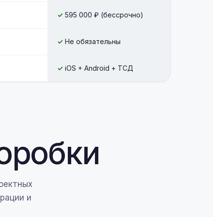
✓
595 000 ₽ (бессрочно)
✓
Не обязательны
✓
iOS + Android + ТСД
коробки
оектных
рации и