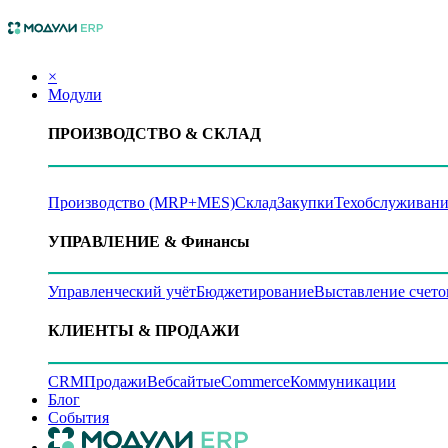
×
Модули
ПРОИЗВОДСТВО
& СКЛАД
Производство (MRP+MES)
Склад
Закупки
Техобслуживани
УПРАВЛЕНИЕ
& Финансы
Управленческий учёт
Бюджетирование
Выставление счето
КЛИЕНТЫ
& ПРОДАЖИ
CRM
Продажи
Вебсайты
eCommerce
Коммуникации
Блог
События