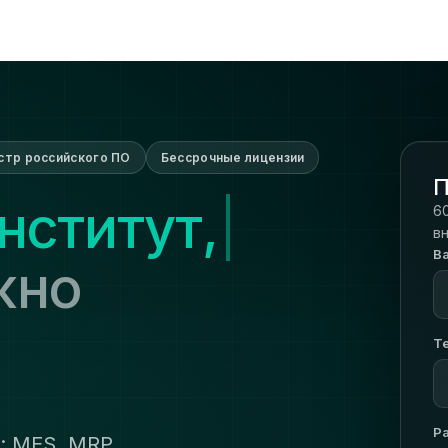
стр российского ПО
Бессрочные лицензии
П
60
в
В
жно
Т
Р
: MES, MRP,