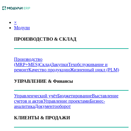
×
Модули
ПРОИЗВОДСТВО
& СКЛАД
Производство
(MRP+MES)
Склад
Закупки
Техобслуживание и
ремонт
Качество продукции
Жизненный цикл (PLM)
УПРАВЛЕНИЕ
& Финансы
Управленческий учёт
Бюджетирование
Выставление
счетов и актов
Управление проектами
Бизнес-
аналитика
Документооборот
КЛИЕНТЫ
& ПРОДАЖИ