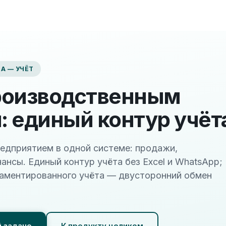
А — УЧЁТ
роизводственным
 единый контур учёт
едприятием в одной системе: продажи,
нансы. Единый контур учёта без Excel и WhatsApp;
гламентированного учёта — двусторонний обмен
й задаче
К продукту целиком