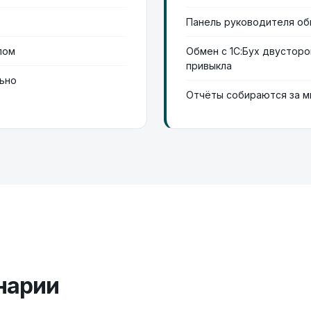
Панель руководителя об
лом
Обмен с 1С:Бух двусторо
привыкла
льно
Отчёты собираются за ми
нарии