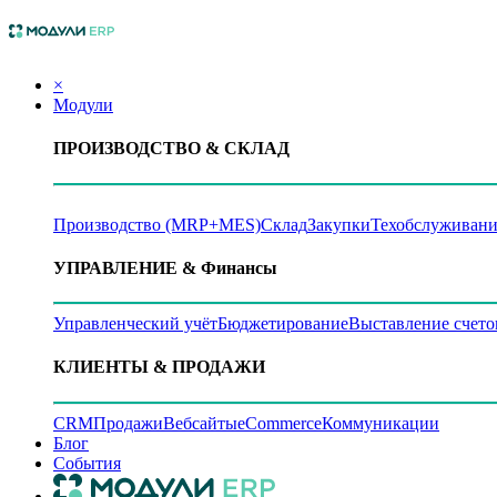
×
Модули
ПРОИЗВОДСТВО
& СКЛАД
Производство (MRP+MES)
Склад
Закупки
Техобслуживани
УПРАВЛЕНИЕ
& Финансы
Управленческий учёт
Бюджетирование
Выставление счето
КЛИЕНТЫ
& ПРОДАЖИ
CRM
Продажи
Вебсайты
eCommerce
Коммуникации
Блог
События