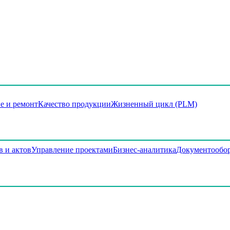
е и ремонт
Качество продукции
Жизненный цикл (PLM)
в и актов
Управление проектами
Бизнес-аналитика
Документообо