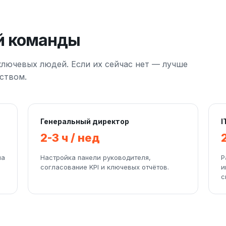
й команды
лючевых людей. Если их сейчас нет — лучше
ством.
Генеральный директор
I
2-3 ч / нед
ма
Настройка панели руководителя,
Р
согласование KPI и ключевых отчётов.
и
с