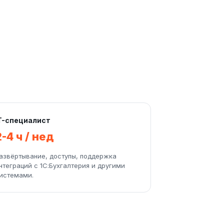
T-специалист
2-4 ч / нед
азвёртывание, доступы, поддержка
нтеграций с 1С:Бухгалтерия и другими
истемами.