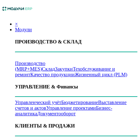
×
Модули
ПРОИЗВОДСТВО
& СКЛАД
Производство
(MRP+MES)
Склад
Закупки
Техобслуживание и
ремонт
Качество продукции
Жизненный цикл (PLM)
УПРАВЛЕНИЕ
& Финансы
Управленческий учёт
Бюджетирование
Выставление
счетов и актов
Управление проектами
Бизнес-
аналитика
Документооборот
КЛИЕНТЫ
& ПРОДАЖИ