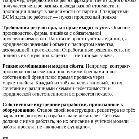
Например, переработка сырья на фракции, где из одного входа
получается четыре разных выхода разной стоимости, и
пропорции плывут в зависимости от партии. Стандартный
BOM здесь не работает — нужен процессный подход.
Требования регулятора, которые входят в учёт.
Опасное
производство, фарма, пищёвка с обязательной
прослеживаемостью. Партия не просто учётная единица, а
юридически значимый объект с паспортом качества,
декларацией, протоколами. Отработанные решения есть, но
поднять их с нуля под клиента — не типовая задача.
Редкие комбинации и модели сбыта.
Например, контракт-
производство косметики под чужими брендами плюс
собственный бренд плюс прямая продажа через
маркетплейсы. Каждый из трёх каналов типовый, но их
сочетание с различными схемами себестоимости и
юридической ответственности встречается нечасто.
Собственные внутренние разработки, привязанные к
оборудованию.
Станок своей конструкции, рецептура из трёх
вариантов, которую разрабатывали десять лет. Система
должна с ними работать, но их описание в учётной модели —
работа проекта, не «включите функцию».