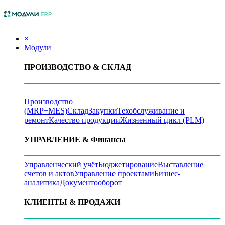
×
Модули
ПРОИЗВОДСТВО
& СКЛАД
Производство
(MRP+MES)
Склад
Закупки
Техобслуживание и
ремонт
Качество продукции
Жизненный цикл (PLM)
УПРАВЛЕНИЕ
& Финансы
Управленческий учёт
Бюджетирование
Выставление
счетов и актов
Управление проектами
Бизнес-
аналитика
Документооборот
КЛИЕНТЫ
& ПРОДАЖИ