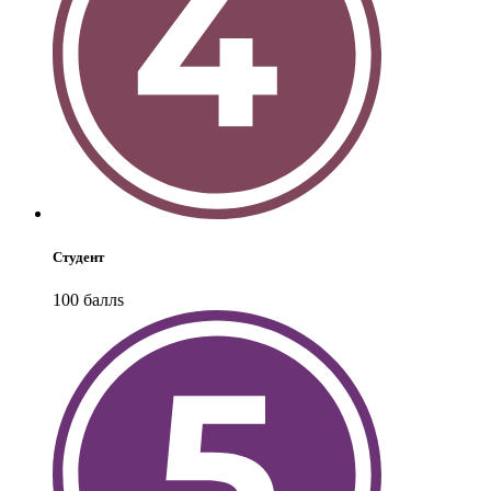
Студент
100
балл
s