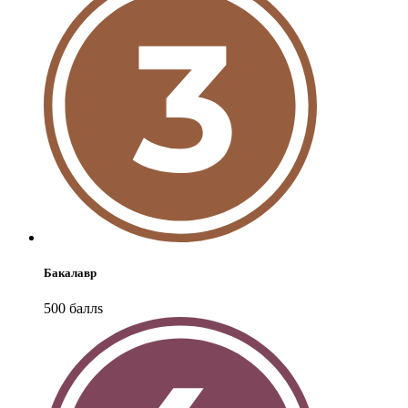
Бакалавр
500
балл
s