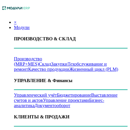
×
Модули
ПРОИЗВОДСТВО
& СКЛАД
Производство
(MRP+MES)
Склад
Закупки
Техобслуживание и
ремонт
Качество продукции
Жизненный цикл (PLM)
УПРАВЛЕНИЕ
& Финансы
Управленческий учёт
Бюджетирование
Выставление
счетов и актов
Управление проектами
Бизнес-
аналитика
Документооборот
КЛИЕНТЫ
& ПРОДАЖИ