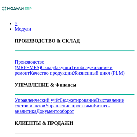
×
Модули
ПРОИЗВОДСТВО
& СКЛАД
Производство
(MRP+MES)
Склад
Закупки
Техобслуживание и
ремонт
Качество продукции
Жизненный цикл (PLM)
УПРАВЛЕНИЕ
& Финансы
Управленческий учёт
Бюджетирование
Выставление
счетов и актов
Управление проектами
Бизнес-
аналитика
Документооборот
КЛИЕНТЫ
& ПРОДАЖИ