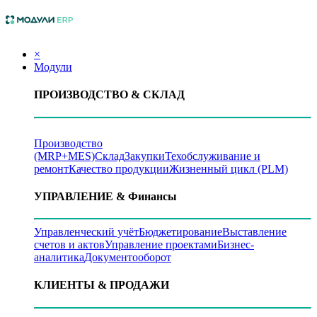
×
Модули
ПРОИЗВОДСТВО
& СКЛАД
Производство
(MRP+MES)
Склад
Закупки
Техобслуживание и
ремонт
Качество продукции
Жизненный цикл (PLM)
УПРАВЛЕНИЕ
& Финансы
Управленческий учёт
Бюджетирование
Выставление
счетов и актов
Управление проектами
Бизнес-
аналитика
Документооборот
КЛИЕНТЫ
& ПРОДАЖИ